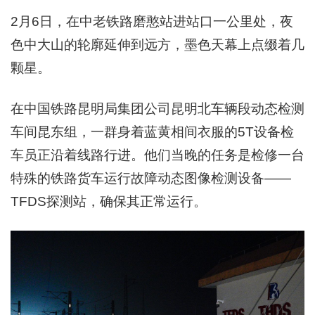
2月6日，在中老铁路磨憨站进站口一公里处，夜
色中大山的轮廓延伸到远方，墨色天幕上点缀着几
颗星。
在中国铁路昆明局集团公司昆明北车辆段动态检测
车间昆东组，一群身着蓝黄相间衣服的5T设备检
车员正沿着线路行进。
他们当晚的任务是检修一台
特殊的铁路货车
运行故障动态图像检测设
备——
TFDS探测站，确保其正常
运行
。