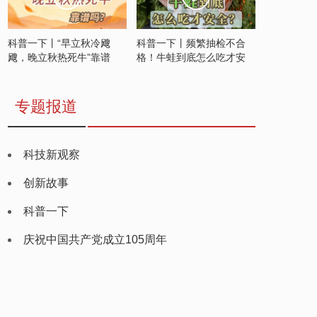
科普一下丨“早立秋冷飕
科普一下丨频繁抽检不合
飕，晚立秋热死牛”靠谱
格！牛蛙到底怎么吃才安
吗？
全？
专题报道
科技新观察
创新故事
科普一下
庆祝中国共产党成立105周年