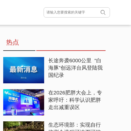
热点
长途奔袭6000公里 “白
海豚”创远洋台风登陆我
国纪录
在2026肥胖大会上，专
家呼吁：科学认识肥胖
走出减重误区
生态环境部：实现自行