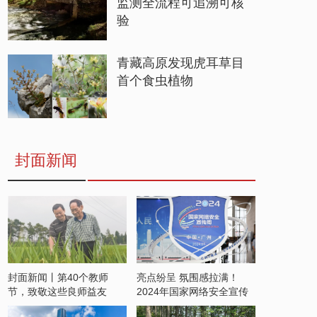
监测全流程可追溯可核
验
青藏高原发现虎耳草目
首个食虫植物
封面新闻
封面新闻丨第40个教师
亮点纷呈 氛围感拉满！
节，致敬这些良师益友
2024年国家网络安全宣传
周开启