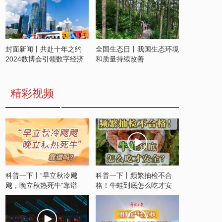
封面新闻丨共赴十年之约
全国生态日丨我国生态环境
2024数博会引领数字经济
和质量持续改善
发展新潮流
精彩视频
科普一下丨“早立秋冷飕
科普一下丨频繁抽检不合
飕，晚立秋热死牛”靠谱
格！牛蛙到底怎么吃才安
吗？
全？