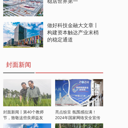
稳居世界第一
做好科技金融大文章丨
构建资本触达产业末梢
的稳定通道
封面新闻
封面新闻丨第40个教师
亮点纷呈 氛围感拉满！
节，致敬这些良师益友
2024年国家网络安全宣传
周开启