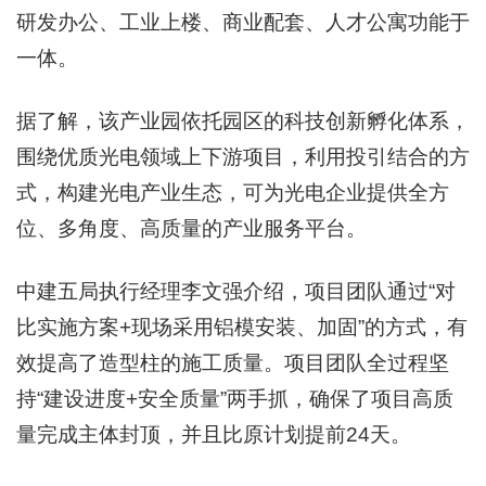
研发办公、工业上楼、商业配套、人才公寓功能于
一体。
据了解，该产业园依托园区的科技创新孵化体系，
围绕优质光电领域上下游项目，利用投引结合的方
式，构建光电产业生态，可为光电企业提供全方
位、多角度、高质量的产业服务平台。
中建五局执行经理李文强介绍，项目团队通过“对
比实施方案+现场采用铝模安装、加固”的方式，有
效提高了造型柱的施工质量。项目团队全过程坚
持“建设进度+安全质量”两手抓，确保了项目高质
量完成主体封顶，并且比原计划提前24天。