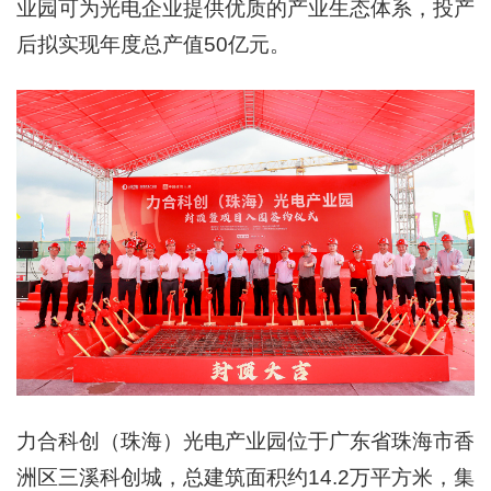
业园可为光电企业提供优质的产业生态体系，投产
后拟实现年度总产值50亿元。
力合科创（珠海）光电产业园位于广东省珠海市香
洲区三溪科创城，总建筑面积约14.2万平方米，集