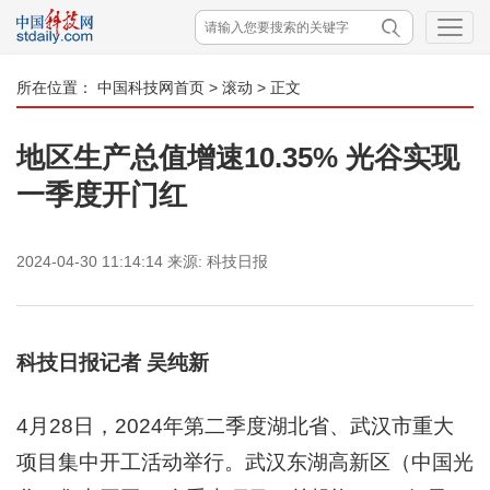
所在位置：
中国科技网首页
>
滚动
> 正文
地区生产总值增速10.35% 光谷实现
一季度开门红
2024-04-30 11:14:14
来源:
科技日报
科技日报记者 吴纯新
4月28日，2024年第二季度湖北省、武汉市重大
项目集中开工活动举行。武汉东湖高新区（中国光