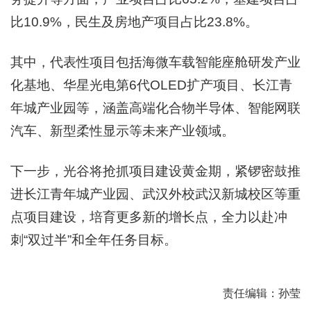
比10.9%，民生及房地产项目占比23.8%。
其中，代表性项目包括海微车载智能座舱研发产业
化基地、华星光电第6代OLED扩产项目、长江青
年城产业园等，涵盖高端化合物半导体、智能网联
汽车、新型柔性显示等未来产业领域。
下一步，光谷将抢抓项目建设黄金期，紧锣密鼓推
进长江青年城产业园、武汉外校武汉新城校区等重
点项目建设，培育更多新的增长点，全力以赴冲
刺“双过半”和全年任务目标。
责任编辑：孙莹