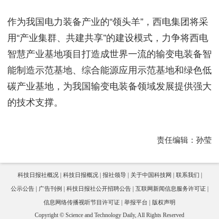
作为我国电力装备产业的“领头羊”，西电集团将采
用“产业集群、共建共享”的建设模式，力争将西电
智慧产业基地项目打造成世界一流的输变电装备智
能制造示范基地、综合能源应用示范基地和绿色低
碳产业基地，为我国输变电装备领域发展提供强大
的技术支撑。
责任编辑：孙莹
科技日报社概况
科技日报概况
报社领导
关于中国科技网
联系我们
公示公告
广告刊例
科技日报社公开招聘公告
互联网新闻信息服务许可证
信息网络传播视听节目许可证
举报平台
版权声明
Copyright © Science and Technology Daily, All Rights Reserved