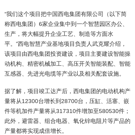
“我们这个项目把中国西电集团有限公司（以下简
称西电集团）6家企业集中到一个智慧园区办公、
生产，将大幅提升企业工艺、制造等方面水
平。”西电智慧产业基地项目负责人武克耀介绍，
该项目由西电集团投资建设，项目主要建设智能操
动机构、精密机械加工、高压开关智能装配、智能
互感器、先进光电缆等产业以及相关配套设施。
据了解，项目竣工达产后，西电集团的电动机构产
量将从12300台增长到28700台，压缸、活塞、嵌
件等机加件产量将从317310件增加至580530件；
此外，避雷器、组合电器、氧化锌电阻片等产品的
产量都将实现成倍增长。