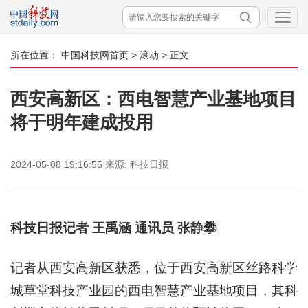
所在位置：
中国科技网首页
>
滚动
> 正文
西安高新区：西电智慧产业基地项目
将于明年建成投用
2024-05-08 19:16:55
来源:
科技日报
科技日报记者 王禹涵 通讯员 张静攀
记者从西安高新区获悉，位于西安高新区丝路科学
城草堂科技产业园的西电智慧产业基地项目，其科