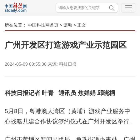
所在位置：
中国科技网首页
>
滚动
> 正文
广州开发区打造游戏产业示范园区
2024-05-09 09:55:30
来源:
科技日报
科技日报记者 叶青 通讯员 焦婵娟 邱晓桐
5月8日，粤港澳大湾区（黄埔）游戏产业服务中
心战略共建合作协议签约仪式在广州开发区举行。
广州市黄埔区新闻出版局、鱼珠街道办事处、广州