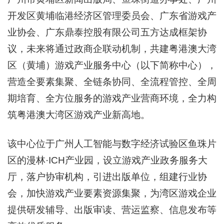
开发区黄埔临港经济区管理委员会、广东省游戏产
业协会、广东鼎泰控股有限公司五方达成框架协
议，未来将通过政商企联动机制，共建粤港澳大湾
区（黄埔）游戏产业服务中心（以下简称中心），
营造全要素集聚、全链条协同、全流程管控、全周
期培育、全方位服务的游戏产业营商环境，全力构
筑粤港澳大湾区游戏产业新高地。
该中心位于广州人工智能与数字经济试验区鱼珠片
区的漫林·ICH产业园，设立游戏产业政务服务大
厅，落户协审机构，引进出版单位，组建行业协
会，加快游戏产业要素资源集聚，为湾区游戏企业
提供研发辅导、出版审读、营运监察、信息发布等