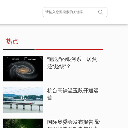
热点
“翘边”的银河系，居然
还“起皱”？
杭台高铁温玉段开通运
营
国际奥委会发布报告 聚