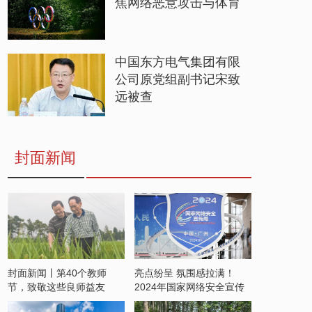
焦网络恶意攻击与体育
中国东方电气集团有限
公司原党组副书记宋致
远被查
封面新闻
封面新闻丨第40个教师
亮点纷呈 氛围感拉满！
节，致敬这些良师益友
2024年国家网络安全宣传
周开启