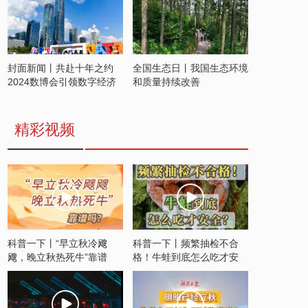
封面新闻丨共赴十年之约
全国生态日丨我国生态环境
2024数博会引领数字经济
和质量持续改善
发展新潮流
精彩视频
科普一下丨“早立秋冷飕
科普一下丨频繁抽检不合
飕，晚立秋热死牛”靠谱
格！牛蛙到底怎么吃才安
吗？
全？