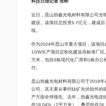
科技日报记者 张晔
近日，昆山协鑫光电材料有限公司光
建设。该项目总投资5.7亿元，建成
线。
作为2024年昆山市重大项目，该项
1GW生产项目定制化建设高标准厂区
方米，包括3栋现代化厂房和1栋办公楼
付。
昆山协鑫光电材料有限公司于2019
公司。其主要从事钙钛矿光伏组件的
产方面全球领先。去年，协鑫光电连
件18.04%（2平方米），叠层组件26.