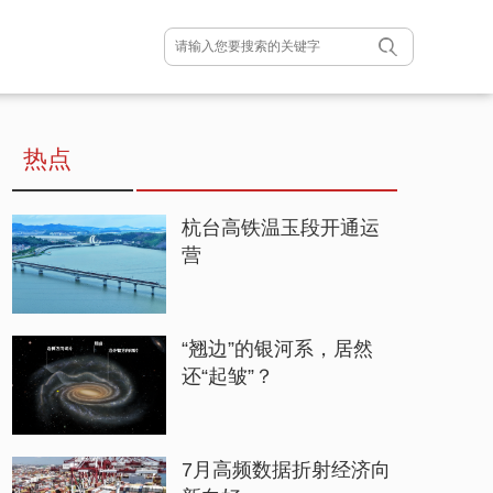
热点
杭台高铁温玉段开通运
营
“翘边”的银河系，居然
还“起皱”？
7月高频数据折射经济向