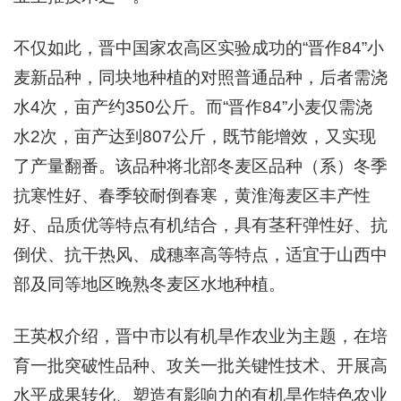
不仅如此，晋中国家农高区实验成功的“晋作84”小
麦新品种，同块地种植的对照普通品种，后者需浇
水4次，亩产约350公斤。而“晋作84”小麦仅需浇
水2次，亩产达到807公斤，既节能增效，又实现
了产量翻番。该品种将北部冬麦区品种（系）冬季
抗寒性好、春季较耐倒春寒，黄淮海麦区丰产性
好、品质优等特点有机结合，具有茎秆弹性好、抗
倒伏、抗干热风、成穗率高等特点，适宜于山西中
部及同等地区晚熟冬麦区水地种植。
王英权介绍，晋中市以有机旱作农业为主题，在培
育一批突破性品种、攻关一批关键性技术、开展高
水平成果转化、塑造有影响力的有机旱作特色农业