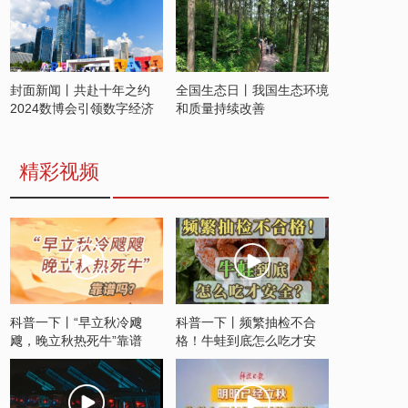
封面新闻丨共赴十年之约
全国生态日丨我国生态环境
2024数博会引领数字经济
和质量持续改善
发展新潮流
精彩视频
科普一下丨“早立秋冷飕
科普一下丨频繁抽检不合
飕，晚立秋热死牛”靠谱
格！牛蛙到底怎么吃才安
吗？
全？