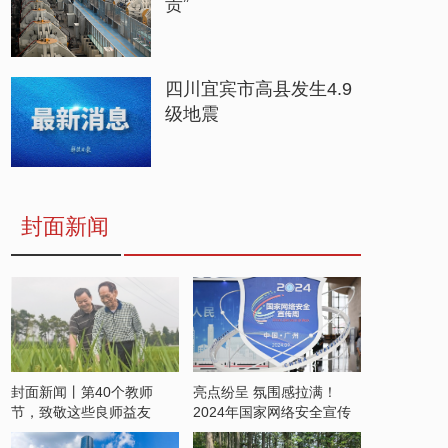
贵”
四川宜宾市高县发生4.9
级地震
封面新闻
封面新闻丨第40个教师
亮点纷呈 氛围感拉满！
节，致敬这些良师益友
2024年国家网络安全宣传
周开启