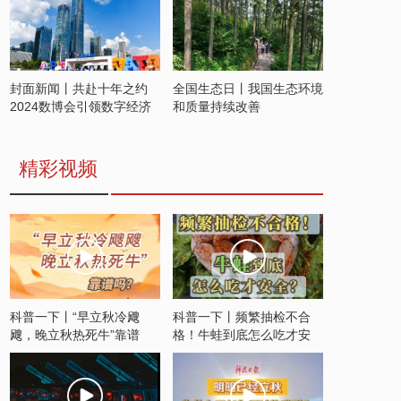
封面新闻丨共赴十年之约
全国生态日丨我国生态环境
2024数博会引领数字经济
和质量持续改善
发展新潮流
精彩视频
科普一下丨“早立秋冷飕
科普一下丨频繁抽检不合
飕，晚立秋热死牛”靠谱
格！牛蛙到底怎么吃才安
吗？
全？