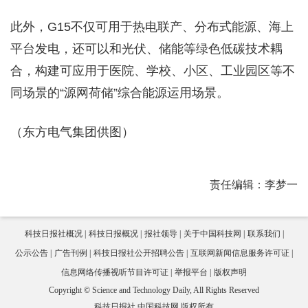
此外，G15不仅可用于热电联产、分布式能源、海上
平台发电，还可以和光伏、储能等绿色低碳技术耦
合，构建可应用于医院、学校、小区、工业园区等不
同场景的“源网荷储”综合能源运用场景。
（东方电气集团供图）
责任编辑：李梦一
科技日报社概况
科技日报概况
报社领导
关于中国科技网
联系我们
公示公告
广告刊例
科技日报社公开招聘公告
互联网新闻信息服务许可证
信息网络传播视听节目许可证
举报平台
版权声明
Copyright © Science and Technology Daily, All Rights Reserved
科技日报社 中国科技网 版权所有