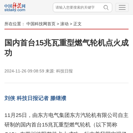
所在位置：
中国科技网首页
>
滚动
> 正文
国内首台15兆瓦重型燃气轮机点火成
功
2024-11-26 09:08:59
来源:
科技日报
刘侠 科技日报记者 滕继濮
11月25日，由东方电气集团东方汽轮机有限公司自主
研制的国内首台15兆瓦重型燃气轮机（以下简称