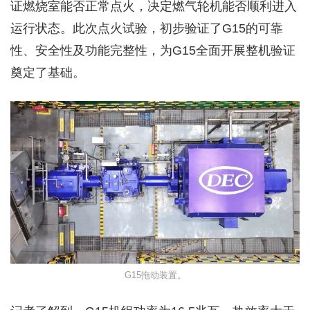
证燃烧室能否正常点火，决定燃气轮机能否顺利进入
运行状态。此次点火试验，初步验证了G15的可靠
性、安全性及功能完整性，为G15全面开展整机验证
奠定了基础。
G15拖动装置。