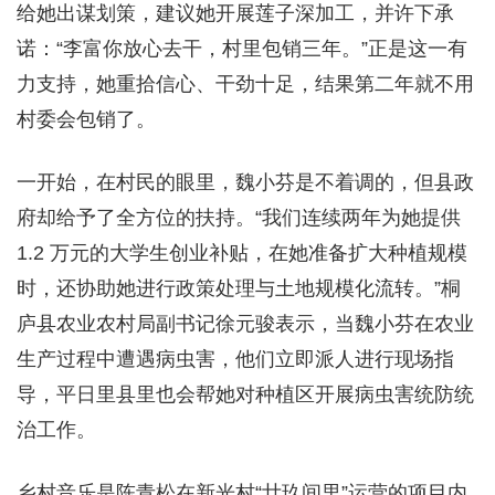
给她出谋划策，建议她开展莲子深加工，并许下承
诺：“李富你放心去干，村里包销三年。”正是这一有
力支持，她重拾信心、干劲十足，结果第二年就不用
村委会包销了。
一开始，在村民的眼里，魏小芬是不着调的，但县政
府却给予了全方位的扶持。“我们连续两年为她提供
1.2 万元的大学生创业补贴，在她准备扩大种植规模
时，还协助她进行政策处理与土地规模化流转。”桐
庐县农业农村局副书记徐元骏表示，当魏小芬在农业
生产过程中遭遇病虫害，他们立即派人进行现场指
导，平日里县里也会帮她对种植区开展病虫害统防统
治工作。
乡村音乐是陈青松在新光村“廿玖间里”运营的项目内