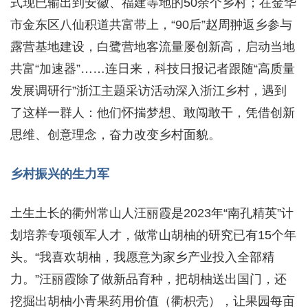
式现已输出到安徽、福建等地的50余个乡村；在金华
市金东区八仙积道共富带上，“90后”赵周翀返乡参与
露营基地建设，白鹭营地客流量屡创新高，启动当地
共富“加速器”……连日来，科技日报记者跟随“高质量
发展调研行”浙江主题采访活动深入浙江乡村，遇到
了这样一群人：他们怀揣梦想、敢闯敢干，凭借创新
思维、创意理念，奋力改变乡村面貌。
乡村振兴的生力军
土生土长的衢州常山人汪丽霞是2023年“南孔精英”计
划培养专项领军人才，做常山胡柚的研究已有15个年
头。“我喜欢胡柚，我愿意为家乡产业投入全部精
力。”汪丽霞除了做新品育种，把胡柚送出国门，还
挖掘出胡柚小青果药用价值（衢枳壳），让果园每亩