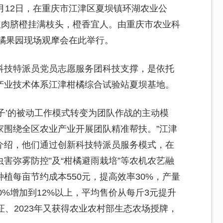
月12日，在重庆市江津区夏坝镇环湖农业公
红肉脐橙挂满枝头，橙香宜人。由重庆市农业科
柑橘果园现场观摩会在此举行。
科技特派员党员志愿服务团科技支撑，是依托
产业技术体系江津柑橘综合试验站夏坝基地。
打子’的被动工作模式转变为团队作战的主动模
家围绕全区农业产业开展团队精准帮扶。”江津
介绍，他们通过创新科技特派员服务模式，在
虫害弥雾防控”及“柑橘避雨栽培”等农机农艺融
植每亩节约成本550元，提高效率30%，产量
0%增加到12%以上，平均售价从每斤3元提升
证、2023年又获得农业农村部生态农场授牌，