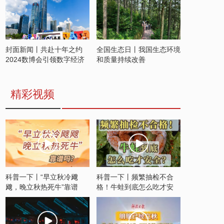
封面新闻丨共赴十年之约
全国生态日丨我国生态环境
2024数博会引领数字经济
和质量持续改善
发展新潮流
精彩视频
科普一下丨“早立秋冷飕
科普一下丨频繁抽检不合
飕，晚立秋热死牛”靠谱
格！牛蛙到底怎么吃才安
吗？
全？