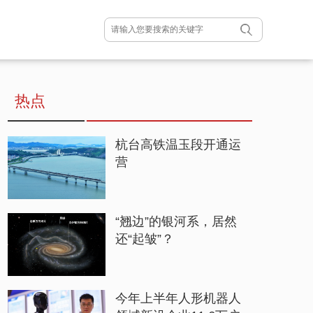
热点
杭台高铁温玉段开通运
营
“翘边”的银河系，居然
还“起皱”？
今年上半年人形机器人