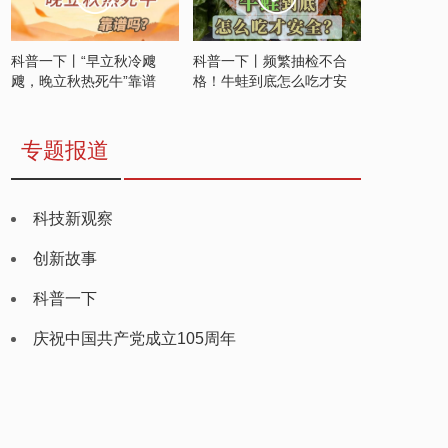
科普一下丨“早立秋冷飕
科普一下丨频繁抽检不合
飕，晚立秋热死牛”靠谱
格！牛蛙到底怎么吃才安
吗？
全？
专题报道
科技新观察
创新故事
科普一下
庆祝中国共产党成立105周年