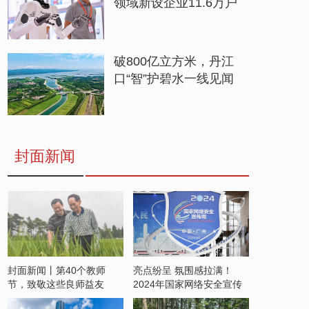
领域新设企业11.6万户
破800亿立方米，丹江
口“智”护碧水一线见闻
封面新闻
封面新闻丨第40个教师
亮点纷呈 氛围感拉满！
节，致敬这些良师益友
2024年国家网络安全宣传
周开启