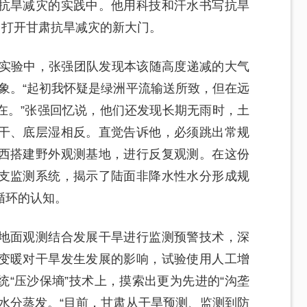
抗旱减灾的实践中。他用科技和汗水书写抗旱
，打开甘肃抗旱减灾的新大门。
用实验中，张强团队发现本该随高度递减的大气
现象。“起初我怀疑是绿洲平流输送所致，但在远
在。”张强回忆说，他们还发现长期无雨时，土
干、底层湿相反。直觉告诉他，必须跳出常规
西搭建野外观测基地，进行反复观测。在这份
支监测系统，揭示了陆面非降水性水分形成规
循环的认知。
地面观测结合发展干旱进行监测预警技术，深
变暖对干旱发生发展的影响，试验使用人工增
“压沙保墒”技术上，摸索出更为先进的“沟垄
水分蒸发。“目前，甘肃从干旱预测、监测到防