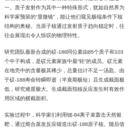
一。质子发射作为其中一种特殊形式，犹如自然界为
科学家预留的“显微镜”，能让他们窥见极端条件下核
结构的奥秘。当原子核通过发射质子趋向稳定时，往
往会展现出令人惊叹的物理特性。
研究团队最新合成的砹-188同位素由85个质子和103
个中子构成，是砹元素家族中最“轻”的成员。砹元素
在地壳中的含量极其稀少，总量估计不足一汤匙。由
于砹-188寿命转瞬即逝（半衰期极短）且生成截面极
低，研究难度极大。生成截面指核反应发生时有效作
用区域的横截面积。
实验过程中，科学家们利用锶-84离子束轰击天然银
靶，通过熔合蒸发反应锻造出砹-188原子核。随后借