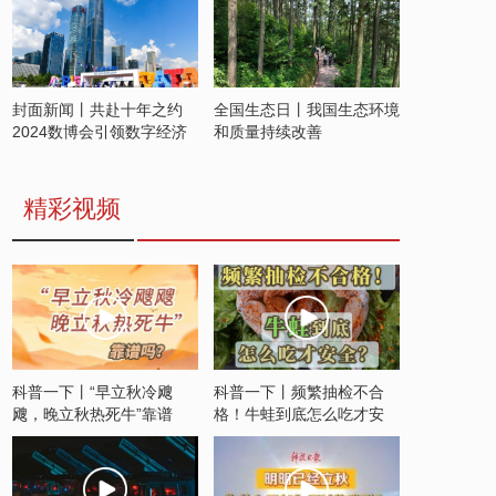
封面新闻丨共赴十年之约
全国生态日丨我国生态环境
2024数博会引领数字经济
和质量持续改善
发展新潮流
精彩视频
科普一下丨“早立秋冷飕
科普一下丨频繁抽检不合
飕，晚立秋热死牛”靠谱
格！牛蛙到底怎么吃才安
吗？
全？