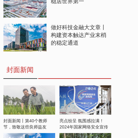
稳居世界第一
做好科技金融大文章丨
构建资本触达产业末梢
的稳定通道
封面新闻
封面新闻丨第40个教师
亮点纷呈 氛围感拉满！
节，致敬这些良师益友
2024年国家网络安全宣传
周开启