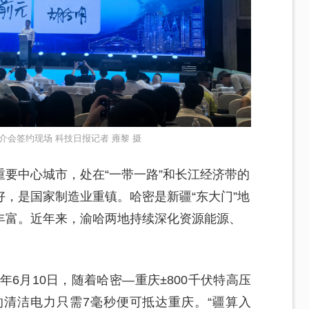
推介会签约现场 科技日报记者 雍黎 摄
要中心城市，处在“一带一路”和长江经济带的
，是国家制造业重镇。哈密是新疆“东大门”地
丰富。近年来，渝哈两地持续深化资源能源、
年6月10日，随着哈密—重庆±800千伏特高压
清洁电力只需7毫秒便可抵达重庆。“疆算入