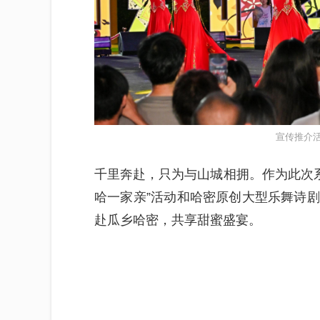
宣传推介活
千里奔赴，只为与山城相拥。作为此次系
哈一家亲”活动和哈密原创大型乐舞诗
赴瓜乡哈密，共享甜蜜盛宴。