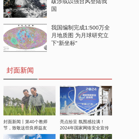
跋涉或以强台风登陆我
国
我国编制完成1:500万全
月地质图 为月球研究立
下“新坐标”
封面新闻
封面新闻丨第40个教师
亮点纷呈 氛围感拉满！
节，致敬这些良师益友
2024年国家网络安全宣传
周开启