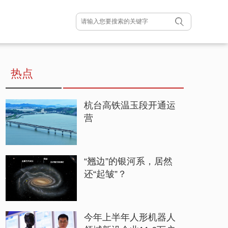
热点
杭台高铁温玉段开通运
营
“翘边”的银河系，居然
还“起皱”？
今年上半年人形机器人