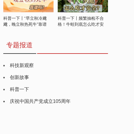
科普一下丨“早立秋冷飕
科普一下丨频繁抽检不合
飕，晚立秋热死牛”靠谱
格！牛蛙到底怎么吃才安
吗？
全？
专题报道
科技新观察
创新故事
科普一下
庆祝中国共产党成立105周年