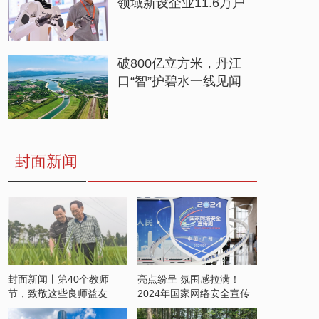
领域新设企业11.6万户
破800亿立方米，丹江
口“智”护碧水一线见闻
封面新闻
封面新闻丨第40个教师
亮点纷呈 氛围感拉满！
节，致敬这些良师益友
2024年国家网络安全宣传
周开启