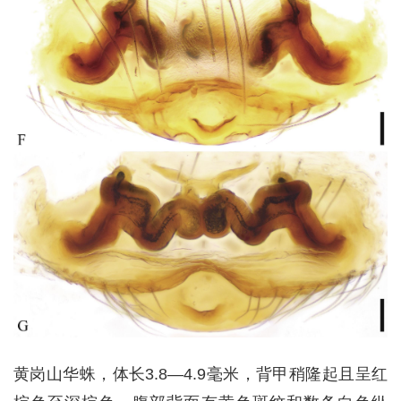
黄岗山华蛛，体长3.8—4.9毫米，背甲稍隆起且呈红