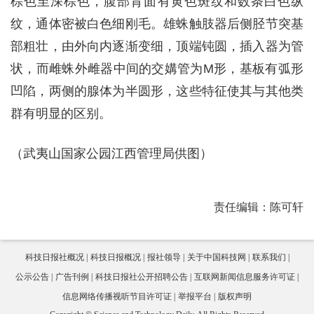
棕色至深棕色，腹部背面有黄色斑纹和数条白色纵
纹，通体密被白色细刚毛。雄蛛触肢器后侧胫节突基
部粗壮，由外向内逐渐变细，顶端钝圆，插入器为管
状，而雌蛛外雌器中间的交媾管为M形，基板有弧形
凹陷，两侧的腺体为半圆形，这些特征使其与其他类
群有明显的区别。
（武夷山国家公园江西管理局供图）
责任编辑：陈可轩
科技日报社概况
科技日报概况
报社领导
关于中国科技网
联系我们
公示公告
广告刊例
科技日报社公开招聘公告
互联网新闻信息服务许可证
信息网络传播视听节目许可证
举报平台
版权声明