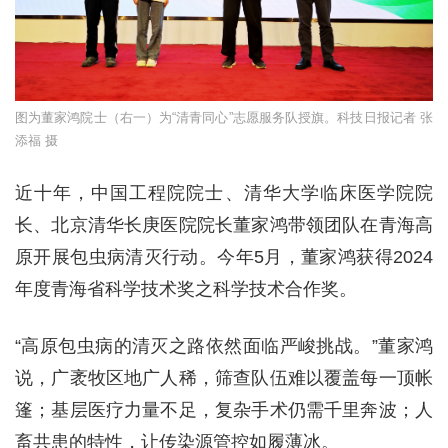
图为董家鸿院士（右一）为“清青同心”志愿服务队授旗。科技日报记者 张
添福 摄
近十年，中国工程院院士、清华大学临床医学院院
长、北京清华长庚医院院长董家鸿带领团队在青海高
原开展包虫病清灭行动。今年5月，董家鸿获得2024
年度青海省科学技术奖之科学技术合作奖。
“高原包虫病的清灭之路依然面临严峻挑战。”董家鸿
说，广袤牧区地广人稀，筛查队伍难以覆盖每一顶帐
篷；基层医疗力量不足，复杂手术仍需千里奔波；人
畜共患的特性，让传染源管控如履薄冰。