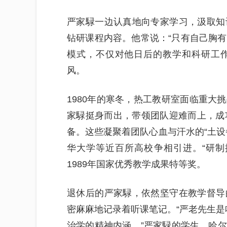
严家騄一边认真地向专家学习，汲取知
钻研课程内容。他常说：“只有自己胸有
模式，不仅对他日后的教学和科研工
风。
1980年的寒冬，热工教研室面临重大
家騄挺身而出，带领团队迎难而上，成
备。这些凝聚着团队心血与汗水的“土设
华大学等近百所高校争相引进。“研制
1989年国家优秀教学成果特等奖。
退休后的严家騄，依然坚守在教学督导
密麻麻地记录着听课笔记。“严老先生是
治学的精神内涵。”严家騄的学生、哈