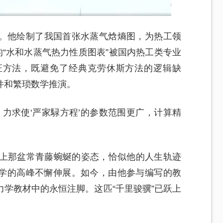
。他绘制了我国首张水蒸气焓熵图，为热工领
的“水和水蒸气热力性质图表”被国内热工类专业
证方法，既避免了经典克劳休斯方法的逻辑缺
件和繁琐数学推演。
，力求使‘严家騄方程’的参数范围更广，计算精
台上那盆常青藤蜿蜒的姿态，恰似他的人生轨迹
学的高峰不懈伸展。如今，由他参与编写的教
学教材中的永恒注脚。这匹“千里骏骥”已跃上