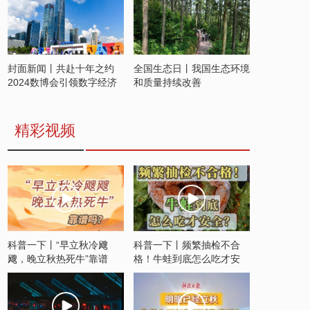
封面新闻丨共赴十年之约
全国生态日丨我国生态环境
2024数博会引领数字经济
和质量持续改善
发展新潮流
精彩视频
科普一下丨“早立秋冷飕
科普一下丨频繁抽检不合
飕，晚立秋热死牛”靠谱
格！牛蛙到底怎么吃才安
吗？
全？