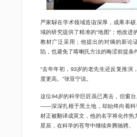
严家騄在学术领域造诣深厚，成果丰硕
域的研究提供了精准的“地图”；他改进
教材广泛采用；他提出的对熵的新论
陷，也避免了喀喇氏方法的晦涩前提条
“去年年初，93岁的老先生还反复推演
度更高。”张亚宁说。
这位94岁的科学巨匠虽已离去，但窗
——深深扎根于黑土地，却始终向着科
材正被翻译成英文，他的名字将化作热力
星辰，在科学的苍穹中继续奔腾驰骋。