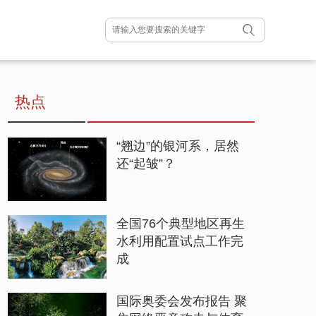
热点
“翘边”的银河系，居然
还“起皱”？
全国76个典型地区再生
水利用配置试点工作完
成
国际奥委会发布报告 聚