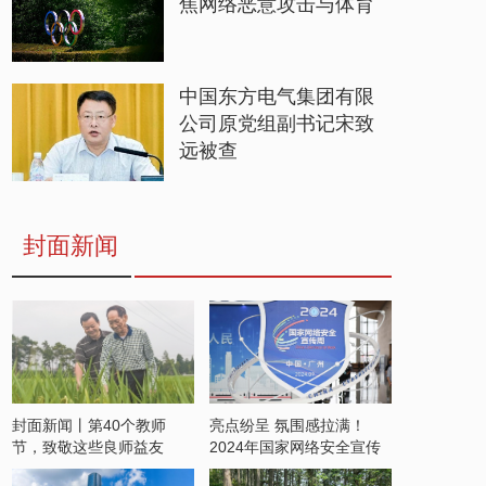
焦网络恶意攻击与体育
中国东方电气集团有限
公司原党组副书记宋致
远被查
封面新闻
封面新闻丨第40个教师
亮点纷呈 氛围感拉满！
节，致敬这些良师益友
2024年国家网络安全宣传
周开启