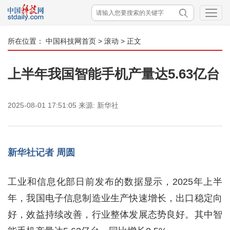
所在位置：
中国科技网首页
>
滚动
> 正文
上半年我国智能手机产量达5.63亿台
2025-08-01 17:51:05
来源:
新华社
新华社记者 周圆
工业和信息化部日前发布的数据显示，2025年上半
年，我国电子信息制造业生产快速增长，出口稳定向
好，效益持续改善，行业整体发展态势良好。其中智