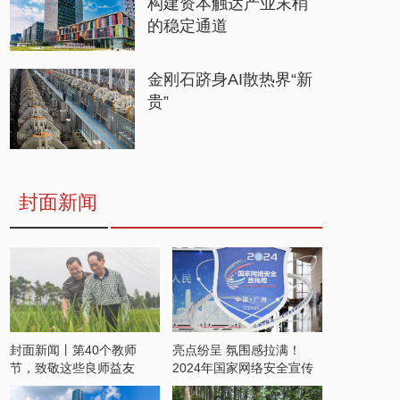
构建资本触达产业末梢
的稳定通道
金刚石跻身AI散热界“新
贵”
封面新闻
封面新闻丨第40个教师
亮点纷呈 氛围感拉满！
节，致敬这些良师益友
2024年国家网络安全宣传
周开启