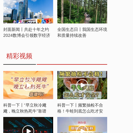
封面新闻丨共赴十年之约
全国生态日丨我国生态环境
2024数博会引领数字经济
和质量持续改善
发展新潮流
精彩视频
科普一下丨“早立秋冷飕
科普一下丨频繁抽检不合
飕，晚立秋热死牛”靠谱
格！牛蛙到底怎么吃才安
吗？
全？