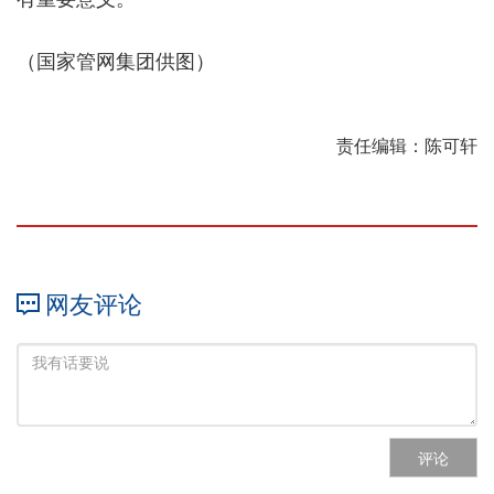
（国家管网集团供图）
责任编辑：陈可轩
网友评论
评论