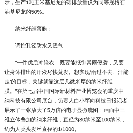
示，生产1吨玉米基尼龙的碳排放量仅为同等规格石
油基尼龙的50%。
纳米纤维薄膜：
调控孔径防水又透气
“一件优质冲锋衣，既要能抵御暴雨侵袭，又要
让身体排出的汗液尽快蒸发。想实现‘雨过不去、汗能
走’的目标，关键就靠这层几微米厚的纳米纤维
膜。”在第七届中国国际新材料产业博览会的重庆中
纳科技有限公司展台，负责人白小军向科技日报记者
展示了一张放大了5万倍的电子显微镜图：画面中三
维立体叠加的纳米纤维，直径为80纳米至100纳米，
约为人类头发丝直径的1/1000。