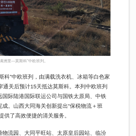
满洲里—莫斯科”中欧班列。
斯科”中欧班列，由满载洗衣机、冰箱等白色家
岸通关后预计15天抵达莫斯科。本列中欧班列
远国际陆港国际联运公司与国铁太原局、中铁
完成。山西大同海关创新提出“保税物流＋班
行提供了高效便捷的清关服务。
鼎物流园、大同平旺站、太原皇后园站、临汾