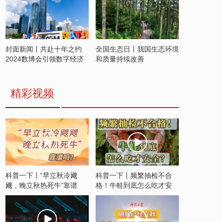
封面新闻丨共赴十年之约
全国生态日丨我国生态环境
2024数博会引领数字经济
和质量持续改善
发展新潮流
精彩视频
科普一下丨“早立秋冷飕
科普一下丨频繁抽检不合
飕，晚立秋热死牛”靠谱
格！牛蛙到底怎么吃才安
吗？
全？