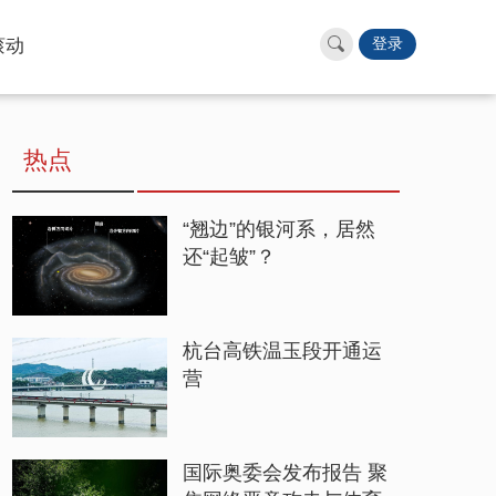
滚动
登录
热点
“翘边”的银河系，居然
还“起皱”？
杭台高铁温玉段开通运
营
国际奥委会发布报告 聚