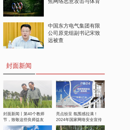
焦网络恶意攻击与体育
中国东方电气集团有限
公司原党组副书记宋致
远被查
封面新闻
封面新闻丨第40个教师
亮点纷呈 氛围感拉满！
节，致敬这些良师益友
2024年国家网络安全宣传
周开启