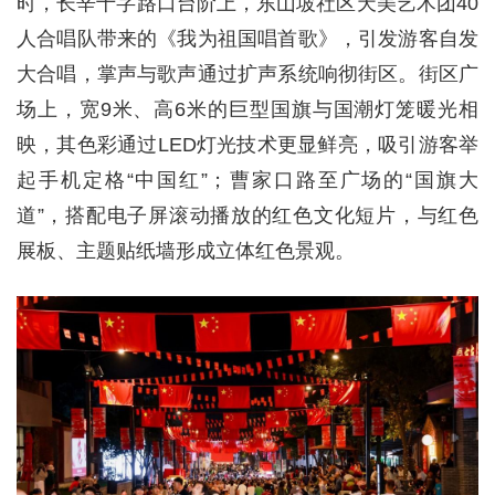
时，长辛十字路口台阶上，东山坡社区天美艺术团40
人合唱队带来的《我为祖国唱首歌》，引发游客自发
大合唱，掌声与歌声通过扩声系统响彻街区。街区广
场上，宽9米、高6米的巨型国旗与国潮灯笼暖光相
映，其色彩通过LED灯光技术更显鲜亮，吸引游客举
起手机定格“中国红”；曹家口路至广场的“国旗大
道”，搭配电子屏滚动播放的红色文化短片，与红色
展板、主题贴纸墙形成立体红色景观。