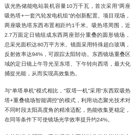
该光热储能电站装机容量10万千瓦，首次采用“两座
吸热塔+一套汽轮发电机组”的创新配置。项目现场，
两座吸热塔东西布置相距约1千米。吸热塔周围，近
2.7万面定日镜组成东西两座部分重叠的圆形镜场，
总采光面积达80万平方米。镜面采用特殊超白玻璃，
反射效率达94%，可跟踪太阳转动。东西镜场重叠区
域的定日镜上午导光至东塔、下午转向西塔，最大化
捕捉光能，从而实现高效集热。
与“单塔单机”模式相比，“双塔一机”采用“东西双吸热
塔+重叠镜场智能调控”的模式，利用动态聚光技术对
不同时段太阳高度角的精准适配，热能收集更稳定，
在同等条件下可使镜场光学效率提升约24%。