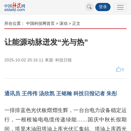
登录
所在位置：
中国科技网首页
>
滚动
> 正文
让能源动脉迸发“光与热”
2025-10-02 20:16:11
来源:
科技日报
0
通讯员 王伟伟 汤欣凯 王铭翰 科技日报记者 朱彤
一排排蓝色光伏板熠熠生辉，一台台电力设备稳定运
行，一根根输电电缆传递绿能……国庆中秋长假期
间，塔里木油田塔油上库光伏汇集站、塔油上库西光