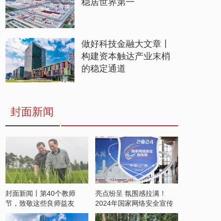
稳居世界第一
做好科技金融大文章丨
构建资本触达产业末梢
的稳定通道
封面新闻
封面新闻丨第40个教师
亮点纷呈 氛围感拉满！
节，致敬这些良师益友
2024年国家网络安全宣传
周开启