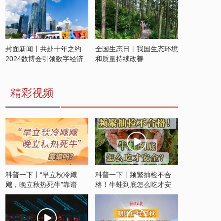
封面新闻丨共赴十年之约
全国生态日丨我国生态环境
2024数博会引领数字经济
和质量持续改善
发展新潮流
精彩视频
科普一下丨“早立秋冷飕
科普一下丨频繁抽检不合
飕，晚立秋热死牛”靠谱
格！牛蛙到底怎么吃才安
吗？
全？