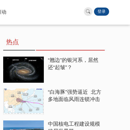
滚动
登录
热点
“翘边”的银河系，居然
还“起皱”？
“白海豚”强势逼近 北方
多地面临风雨连锁冲击
中国核电工程建设规模