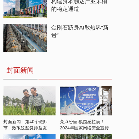
构建资本触达产业末梢
的稳定通道
金刚石跻身AI散热界“新
贵”
封面新闻
封面新闻丨第40个教师
亮点纷呈 氛围感拉满！
节，致敬这些良师益友
2024年国家网络安全宣传
周开启