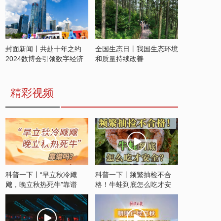
封面新闻丨共赴十年之约
全国生态日丨我国生态环境
2024数博会引领数字经济
和质量持续改善
发展新潮流
精彩视频
科普一下丨“早立秋冷飕
科普一下丨频繁抽检不合
飕，晚立秋热死牛”靠谱
格！牛蛙到底怎么吃才安
吗？
全？