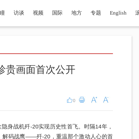
瞳
访谈
视频
国际
地方
专题
English
飞珍贵画面首次公开
0
首款隐身战机歼-20实现历史性首飞。时隔14年，
，解码战鹰——歼-20，重温那个激动人心的首