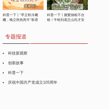
科普一下丨“早立秋冷飕
科普一下丨频繁抽检不合
飕，晚立秋热死牛”靠谱
格！牛蛙到底怎么吃才安
吗？
全？
专题报道
科技新观察
创新故事
科普一下
庆祝中国共产党成立105周年