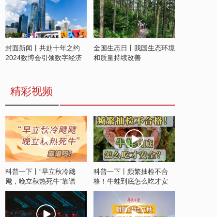
封面新闻丨共赴十年之约
全国生态日丨我国生态环境
2024数博会引领数字经济
和质量持续改善
发展新潮流
精彩视频
科普一下丨“早立秋冷飕
科普一下丨频繁抽检不合
飕，晚立秋热死牛”靠谱
格！牛蛙到底怎么吃才安
吗？
全？