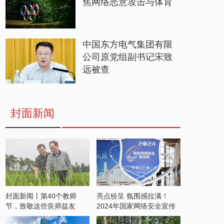
焦网络恶意攻击与体育
中国东方电气集团有限
公司原党组副书记宋致
远被查
封面新闻
封面新闻丨第40个教师
亮点纷呈 氛围感拉满！
节，致敬这些良师益友
2024年国家网络安全宣传
周开启