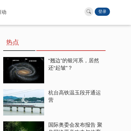
滚动
登录
热点
“翘边”的银河系，居然
还“起皱”？
杭台高铁温玉段开通运
营
国际奥委会发布报告 聚