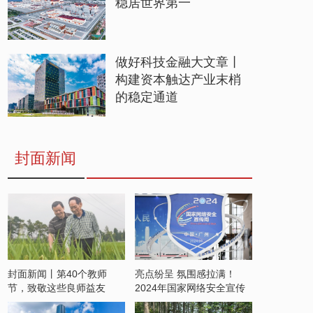
稳居世界第一
做好科技金融大文章丨
构建资本触达产业末梢
的稳定通道
封面新闻
封面新闻丨第40个教师
亮点纷呈 氛围感拉满！
节，致敬这些良师益友
2024年国家网络安全宣传
周开启