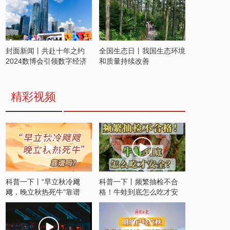
封面新闻丨共赴十年之约
全国生态日丨我国生态环境
2024数博会引领数字经济
和质量持续改善
发展新潮流
精彩视频
科普一下丨“早立秋冷飕
科普一下丨频繁抽检不合
飕，晚立秋热死牛”靠谱
格！牛蛙到底怎么吃才安
吗？
全？