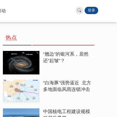
滚动
登录
热点
“翘边”的银河系，居然
还“起皱”？
“白海豚”强势逼近 北方
多地面临风雨连锁冲击
中国核电工程建设规模