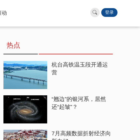
滚动
登录
热点
杭台高铁温玉段开通运
营
“翘边”的银河系，居然
还“起皱”？
7月高频数据折射经济向