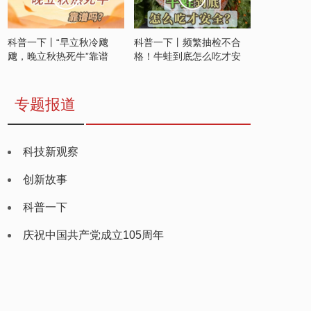
科普一下丨“早立秋冷飕
科普一下丨频繁抽检不合
飕，晚立秋热死牛”靠谱
格！牛蛙到底怎么吃才安
吗？
全？
专题报道
科技新观察
创新故事
科普一下
庆祝中国共产党成立105周年