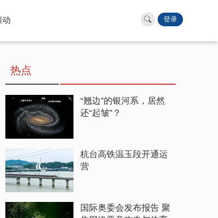
滚动
登录
热点
“翘边”的银河系，居然
还“起皱”？
杭台高铁温玉段开通运
营
国际奥委会发布报告 聚