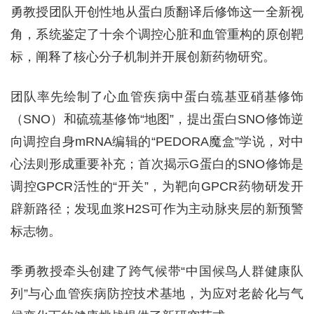
勇教授团队开创性地从蛋白质翻译后修饰这一全新视
角，系统鉴定了十余个调控心脏和血管重构的原创靶
标，阐释了核心分子机制并开展创新药物研究。
团队率先绘制了心血管疾病中蛋白巯基亚硝基修饰
（SNO）和硫巯基修饰“地图”，提出蛋白SNO修饰逆
向调控自身mRNA编辑的“PEDORA魔盒”学说，对中
心法则形成重要补充；首次揭示G蛋白的SNO修饰是
调控GPCR活性的“开关”，为靶向GPCR药物研发开
辟新路径；发现血浆H2S可作为主动脉夹层的新预警
标志物。
季勇教授牵头创建了跨气候带“中国候鸟人群健康队
列”与心血管疾病防控技术基地，为应对老龄化与气