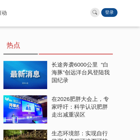
滚动
登录
热点
长途奔袭6000公里 “白
海豚”创远洋台风登陆我
国纪录
在2026肥胖大会上，专
家呼吁：科学认识肥胖
走出减重误区
生态环境部：实现自行