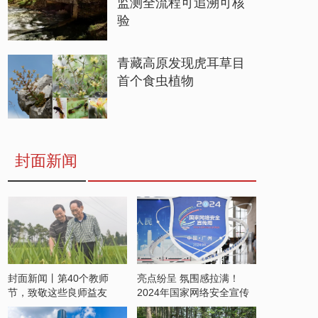
监测全流程可追溯可核
验
青藏高原发现虎耳草目
首个食虫植物
封面新闻
封面新闻丨第40个教师
亮点纷呈 氛围感拉满！
节，致敬这些良师益友
2024年国家网络安全宣传
周开启