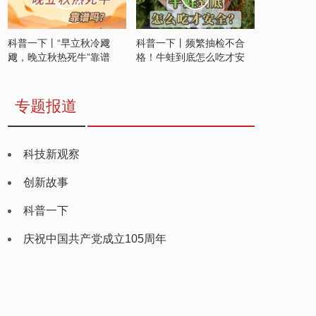
科普一下丨“早立秋冷飕
科普一下丨频繁抽检不合
飕，晚立秋热死牛”靠谱
格！牛蛙到底怎么吃才安
吗？
全？
专题报道
科技新观察
创新故事
科普一下
庆祝中国共产党成立105周年