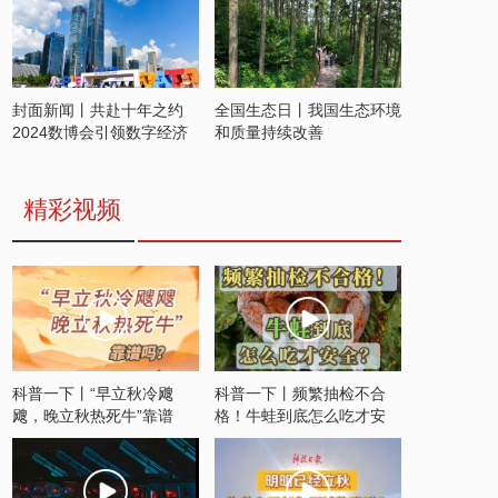
封面新闻丨共赴十年之约
全国生态日丨我国生态环境
2024数博会引领数字经济
和质量持续改善
发展新潮流
精彩视频
科普一下丨“早立秋冷飕
科普一下丨频繁抽检不合
飕，晚立秋热死牛”靠谱
格！牛蛙到底怎么吃才安
吗？
全？