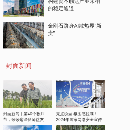
构建资本触达产业末梢
的稳定通道
金刚石跻身AI散热界“新
贵”
封面新闻
封面新闻丨第40个教师
亮点纷呈 氛围感拉满！
节，致敬这些良师益友
2024年国家网络安全宣传
周开启