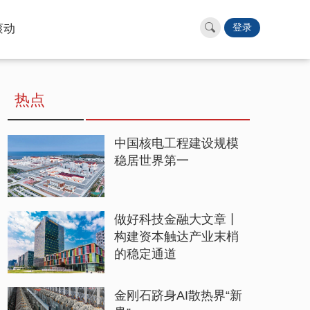
滚动
登录
热点
中国核电工程建设规模
稳居世界第一
做好科技金融大文章丨
构建资本触达产业末梢
的稳定通道
金刚石跻身AI散热界“新