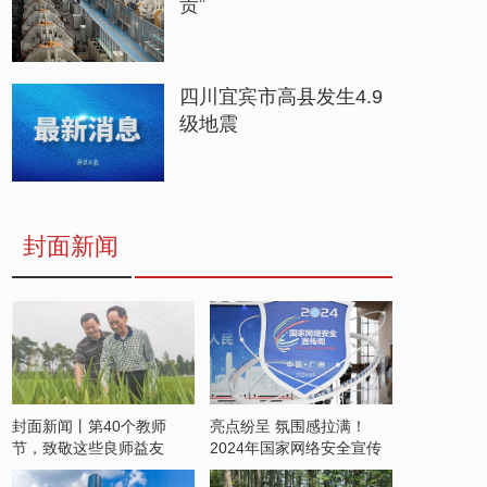
贵”
四川宜宾市高县发生4.9
级地震
封面新闻
封面新闻丨第40个教师
亮点纷呈 氛围感拉满！
节，致敬这些良师益友
2024年国家网络安全宣传
周开启