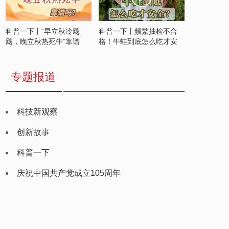
科普一下丨“早立秋冷飕
科普一下丨频繁抽检不合
飕，晚立秋热死牛”靠谱
格！牛蛙到底怎么吃才安
吗？
全？
专题报道
科技新观察
创新故事
科普一下
庆祝中国共产党成立105周年