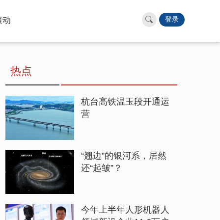
滚动
登录
热点
杭台高铁温玉段开通运
营
“翘边”的银河系，居然
还“起皱”？
今年上半年人形机器人