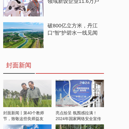
领域新设企业11.6万户
破800亿立方米，丹江
口“智”护碧水一线见闻
封面新闻
封面新闻丨第40个教师
亮点纷呈 氛围感拉满！
节，致敬这些良师益友
2024年国家网络安全宣传
周开启