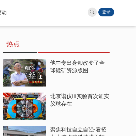
滚动
登录
热点
他中专出身却改变了全
球锰矿资源版图
北京谱仪III实验首次证实
胶球存在
聚焦科技自立自强·看招