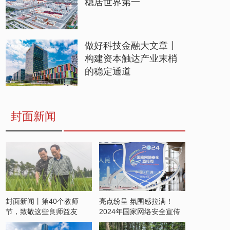
稳居世界第一
做好科技金融大文章丨
构建资本触达产业末梢
的稳定通道
封面新闻
封面新闻丨第40个教师
亮点纷呈 氛围感拉满！
节，致敬这些良师益友
2024年国家网络安全宣传
周开启