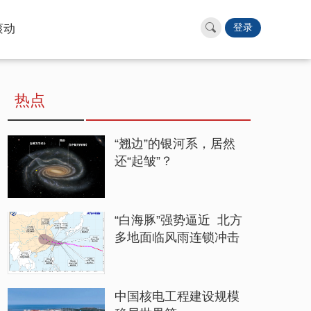
滚动
登录
热点
“翘边”的银河系，居然
还“起皱”？
“白海豚”强势逼近 北方
多地面临风雨连锁冲击
中国核电工程建设规模