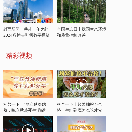
封面新闻丨共赴十年之约
全国生态日丨我国生态环境
2024数博会引领数字经济
和质量持续改善
发展新潮流
精彩视频
科普一下丨“早立秋冷飕
科普一下丨频繁抽检不合
飕，晚立秋热死牛”靠谱
格！牛蛙到底怎么吃才安
吗？
全？