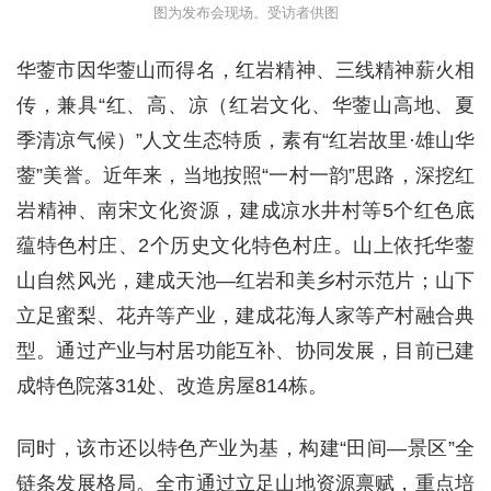
图为发布会现场。受访者供图
华蓥市因华蓥山而得名，红岩精神、三线精神薪火相
传，兼具“红、高、凉（红岩文化、华蓥山高地、夏
季清凉气候）”人文生态特质，素有“红岩故里·雄山华
蓥”美誉。近年来，当地按照“一村一韵”思路，深挖红
岩精神、南宋文化资源，建成凉水井村等5个红色底
蕴特色村庄、2个历史文化特色村庄。山上依托华蓥
山自然风光，建成天池—红岩和美乡村示范片；山下
立足蜜梨、花卉等产业，建成花海人家等产村融合典
型。通过产业与村居功能互补、协同发展，目前已建
成特色院落31处、改造房屋814栋。
同时，该市还以特色产业为基，构建“田间—景区”全
链条发展格局。全市通过立足山地资源禀赋，重点培