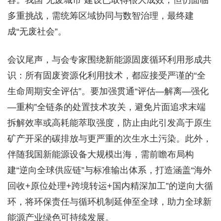
容。我国“无废城市”建设已取得很大成效，但仍面临
多重挑战，需统筹区域协同与数智治理，最终建
成“无废社会”。
会议尾声，与会专家围绕新能源固废循环利用形成共
识：所有固废资源化利用技术，都应接受严谨的“全
生命周期安全评估”。要加强贯通“评估—解离—强化
—重构”全链条的处置技术攻关，避免片面追求末端
拆解效率或高耗能萃取强度，防止由此引发高于原生
矿产开采的碳排放与更严重的次生水土污染。此外，
伴随我国新能源设备大规模出海，需前瞻布局构
建“逆向全球供应链”与标准输出体系，打造涵盖“海外
回收+原位处理+跨境转运+国内精深加工”的逆向大循
环，将环保责任与循环机制延伸至全球，助力全球新
能源产业绿色可持续发展。