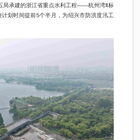
五局承建的浙江省重点水利工程——杭州湾Ⅱ标
较计划时间提前5个半月，为绍兴市防洪度汛工