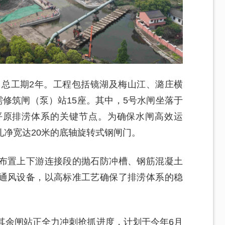
设，总工期2年。工程包括镜湖及梅山江、潞庄横
需修筑闸（泵）站15座。其中，5号水闸坐落于
平原排涝体系的关键节点。为确保水闸高效运
净宽达20米的底轴旋转式钢闸门。
布置上下游连接段的抛石防冲槽、钢筋混凝土
通风设备，以高标准工艺确保了排涝体系的稳
其余闸站正全力冲刺抢抓进度，计划于今年6月