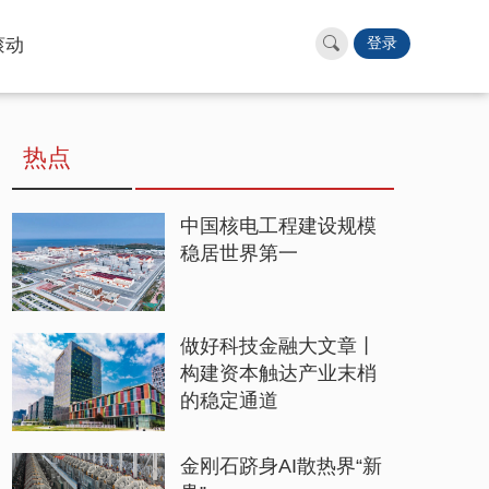
滚动
登录
热点
中国核电工程建设规模
稳居世界第一
做好科技金融大文章丨
构建资本触达产业末梢
的稳定通道
金刚石跻身AI散热界“新