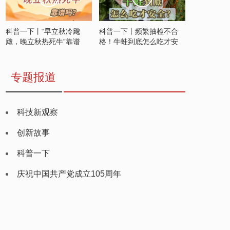
科普一下丨“早立秋冷飕
科普一下丨频繁抽检不合
飕，晚立秋热死牛”靠谱
格！牛蛙到底怎么吃才安
吗？
全？
专题报道
科技新观察
创新故事
科普一下
庆祝中国共产党成立105周年