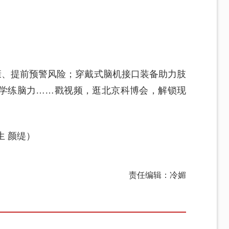
康、提前预警风险；穿戴式脑机接口装备助力肢
学练脑力……戳视频，逛北京科博会，解锁现
生 颜缇）
责任编辑：冷媚