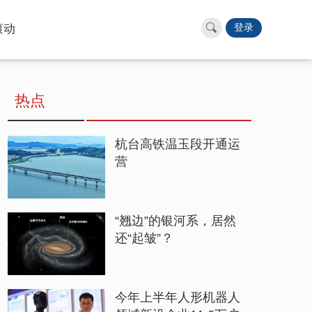
滚动
登录
热点
杭台高铁温玉段开通运
营
“翘边”的银河系，居然
还“起皱”？
今年上半年人形机器人