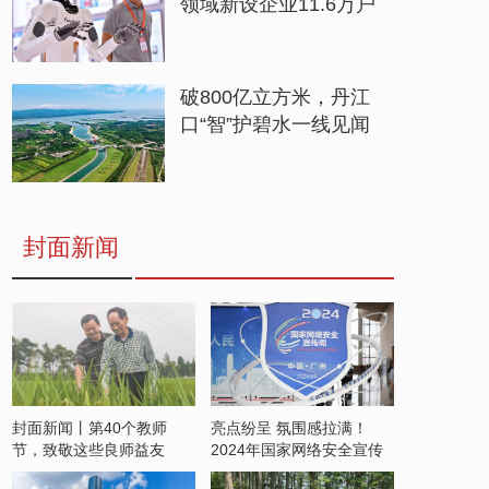
领域新设企业11.6万户
破800亿立方米，丹江
口“智”护碧水一线见闻
封面新闻
封面新闻丨第40个教师
亮点纷呈 氛围感拉满！
节，致敬这些良师益友
2024年国家网络安全宣传
周开启