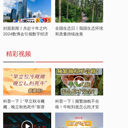
封面新闻丨共赴十年之约
全国生态日丨我国生态环境
2024数博会引领数字经济
和质量持续改善
发展新潮流
精彩视频
科普一下丨“早立秋冷飕
科普一下丨频繁抽检不合
飕，晚立秋热死牛”靠谱
格！牛蛙到底怎么吃才安
吗？
全？