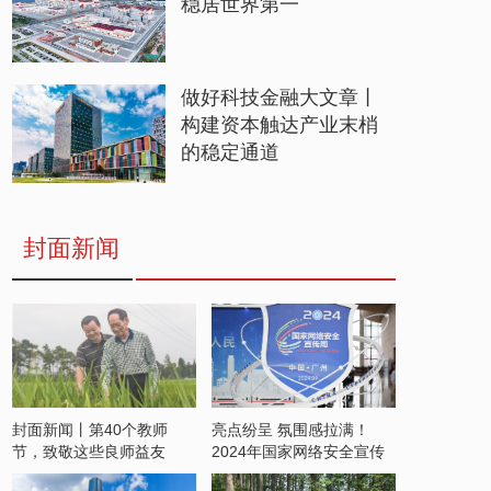
稳居世界第一
做好科技金融大文章丨
构建资本触达产业末梢
的稳定通道
封面新闻
封面新闻丨第40个教师
亮点纷呈 氛围感拉满！
节，致敬这些良师益友
2024年国家网络安全宣传
周开启