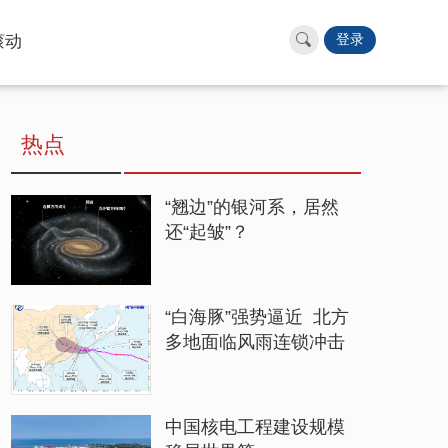
滚动
登录
热点
“翘边”的银河系，居然
还“起皱”？
“白海豚”强势逼近 北方
多地面临风雨连锁冲击
中国核电工程建设规模