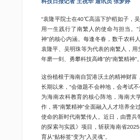
科技日报记者 王祝华 通讯员 张梦婷
“袁隆平院士在40℃高温下护稻如子，
用一生践行了南繁人的使命与担当。”
神”的核心内涵。每逢冬春，数千农科人
袁隆平、吴明珠等为代表的南繁人，用
年磨一剑、勇攀科技高峰”的“南繁精神”
这份植根于海南自贸港沃土的精神财富，
长期以来，“会做题不会种地，会考试不
为海南农科教育的核心阵地，海南大
作，将“南繁精神”全面融入人才培养全
使命的新时代南繁传人。近日，由曹兵带
的探索与实践》项目，斩获海南省202
育从“贴标签”变为“入灵魂”。