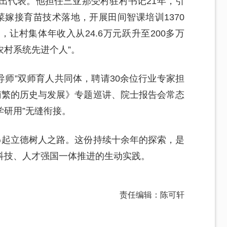
杰出代表。他担任三亚那受村驻村书记21年，引
菜嫁接育苗技术落地，开展田间智课培训1370
让村集体年收入从24.6万元跃升至200多万
农村系统先进个人”。
导师”双师育人共同体，聘请30余位行业专家担
南繁的历史与发展》专题巡讲、院士报告会常态
学研用”无缝衔接。
串起立德树人之路。这份持续十余年的探索，是
科技、人才强国一体推进的生动实践。
责任编辑：陈可轩